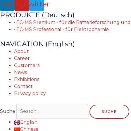
nkedin
Youtube
Twitter
PRODUKTE (Deutsch)
• EC-MS Premium - für die Batterieforschung un
• EC-MS Professional - für Elektrochemie
NAVIGATION (English)
About
Career
Customers
News
Exhibitions
Contact
Privacy policy
Suche
SUCHE
English
Chinese