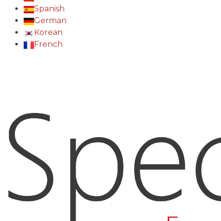
Spanish
German
Korean
French