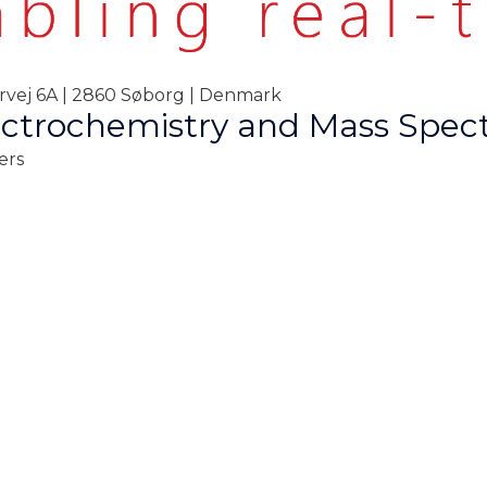
orvej 6A | 2860 Søborg | Denmark
ctrochemistry and Mass Spec
ers