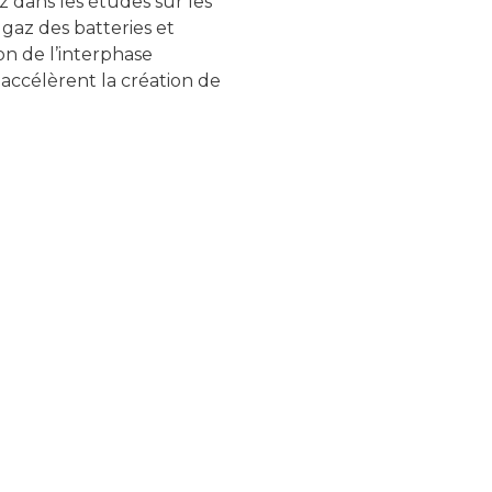
z dans les études sur les
az des batteries et
on de l’interphase
 accélèrent la création de