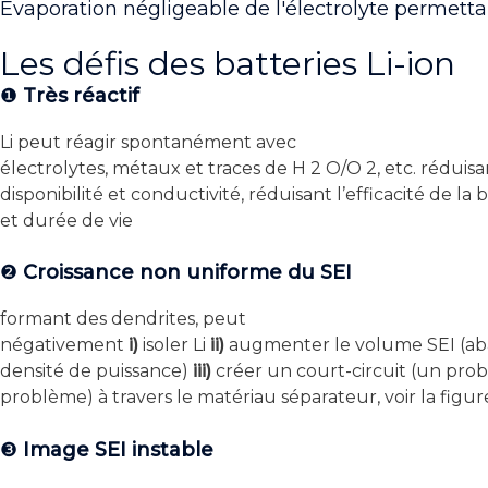
Évaporation négligeable de l'électrolyte permett
Les défis des batteries Li-ion
❶
Très réactif
Li peut réagir spontanément avec
électrolytes, métaux et traces de H 2 O/O 2, etc. réduisan
disponibilité et conductivité, réduisant l’efficacité de la 
et durée de vie
❷
Croissance non uniforme du SEI
formant des dendrites, peut
négativement
i)
isoler Li
ii)
augmenter le volume SEI (ab
densité de puissance)
iii)
créer un court-circuit (un pro
problème) à travers le matériau séparateur, voir la figur
❸
Image SEI instable