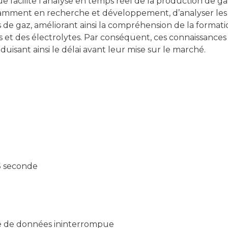
e facilite l’analyse en temps réel de la production de ga
amment en recherche et développement, d’analyser les g
ns de gaz, améliorant ainsi la compréhension de la formati
s et des électrolytes. Par conséquent, ces connaissances
duisant ainsi le délai avant leur mise sur le marché.
5 seconde
e de données ininterrompue