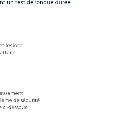
ant un test de longue durée
t les ions
batterie
aissement
blème de sécurité
e ci-dessous