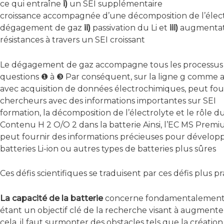
ce qui entraîne
i)
un SEI supplémentaire
croissance accompagnée d’une décomposition de l’élect
dégagement de gaz
ii)
passivation du Li et
iii)
augmentat
résistances à travers un SEI croissant
Le dégagement de gaz accompagne tous les processus
questions ❶ à ❸ Par conséquent, sur la ligne g comme
avec acquisition de données électrochimiques, peut fou
chercheurs avec des informations importantes sur SEI
formation, la décomposition de l’électrolyte et le rôle d
Contenu H 2 O/O 2 dans la batterie Ainsi, l’EC MS Prem
peut fournir des informations précieuses pour dévelop
batteries Li-ion ou autres types de batteries plus sûres
Ces défis scientifiques se traduisent par ces défis plus pr
La capacité de la batterie
concerne fondamentalement l’é
étant un objectif clé de la recherche visant à augmente
cela, il faut surmonter des obstacles tels que la créati