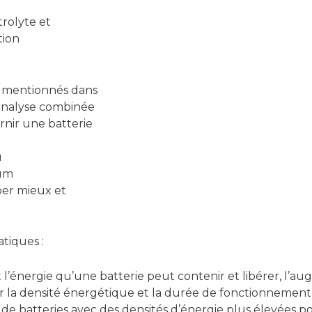
rolyte et
ion
 mentionnés dans
 analyse combinée
rnir une batterie
u
ium
per mieux et
atiques :
nergie qu’une batterie peut contenir et libérer, l’au
r la densité énergétique et la durée de fonctionnement 
on de batteries avec des densités d’énergie plus élevées