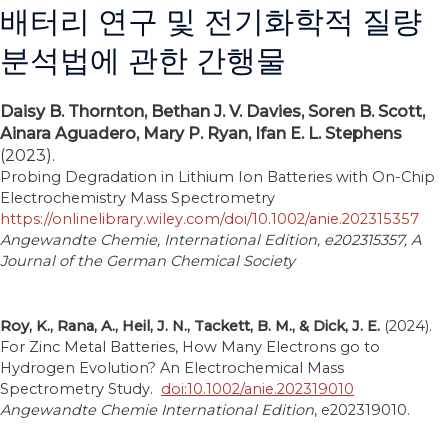
배터리 연구 및 전기화학적 질량
분석법에 관한 간행물
Daisy B. Thornton, Bethan J. V. Davies, Soren B. Scott,
Ainara Aguadero, Mary P. Ryan, Ifan E. L. Stephens
(2023).
Probing Degradation in Lithium Ion Batteries with On-Chip
Electrochemistry Mass Spectrometry
https://onlinelibrary.wiley.com/doi/10.1002/anie.202315357
Angewandte Chemie, International Edition, e202315357, A
Journal of the German Chemical Society
Roy, K., Rana, A., Heil, J. N., Tackett, B. M., & Dick, J. E.
(2024).
For Zinc Metal Batteries, How Many Electrons go to
Hydrogen Evolution? An Electrochemical Mass
Spectrometry Study.
doi:10.1002/anie.202319010
Angewandte Chemie International Edition
, e202319010.