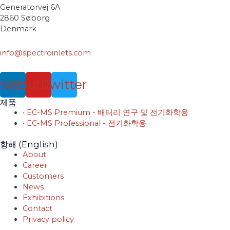
Generatorvej 6A
2860 Søborg
Denmark
info@spectroinlets.com
nkedin
Youtube
Twitter
제품
• EC-MS Premium - 배터리 연구 및 전기화학용
• EC-MS Professional - 전기화학용
항해 (English)
About
Career
Customers
News
Exhibitions
Contact
Privacy policy